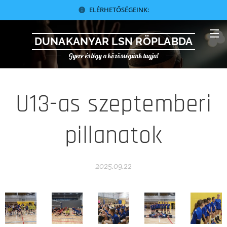
ELÉRHETŐSÉGEINK:
DUNAKANYAR LSN RÖPLABDA
Gyere és légy a közösségünk tagja!
U13-as szeptemberi
pillanatok
2025.09.22