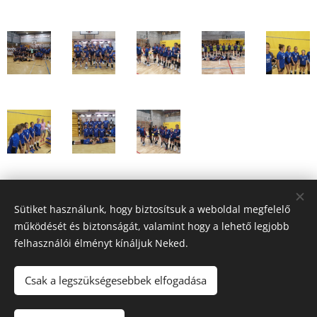
Share
Sütiket használunk, hogy biztosítsuk a weboldal megfelelő
működését és biztonságát, valamint hogy a lehető legjobb
felhasználói élményt kínáljuk Neked.
Csak a legszükségesebbek elfogadása
© 2022 Dunakanyar LSN Röplabda | Minden jog fenntartva |
Webdesign: Ádám Építő Kft.