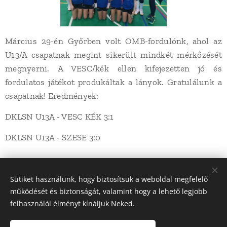
Március 29-én Győrben volt OMB-fordulónk, ahol az
U13/A csapatnak megint sikerült mindkét mérkőzését
megnyerni. A VESC/kék ellen kifejezetten jó és
fordulatos játékot produkáltak a lányok. Gratulálunk a
csapatnak! Eredmények:
DKLSN U13A - VESC KÉK 3:1
DKLSN U13A - SZESE 3:0
Share
Sütiket használunk, hogy biztosítsuk a weboldal megfelelő
működését és biztonságát, valamint hogy a lehető legjobb
felhasználói élményt kínáljuk Neked.