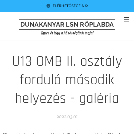
ELÉRHETŐSÉGEINK:
DUNAKANYAR LSN RÖPLABDA
Gyere és légy a közösségünk tagja!
U13 OMB II. osztály
forduló második
helyezés - galéria
2022.03.01