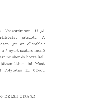
n Veszprémben U13A
érkőzést játszott. A
sen 3:2 az ellenfelek
, a 3 nyert szettre menő
szt minket és hozzá kell
játszmákhoz is! Most
! Folytatás 11. 02-án.
 DKLSN U13A 3:2