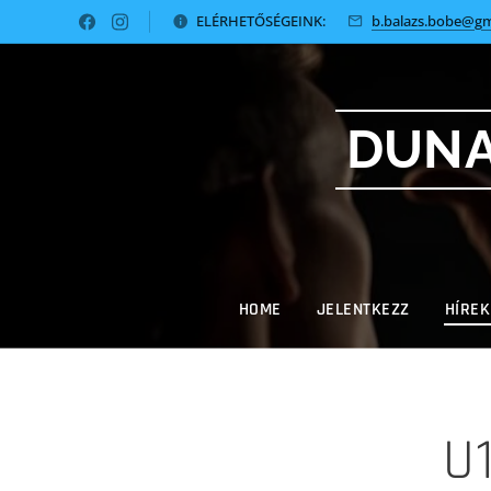
ELÉRHETŐSÉGEINK:
b.balazs.bobe@gm
DUNA
HOME
JELENTKEZZ
HÍREK
U