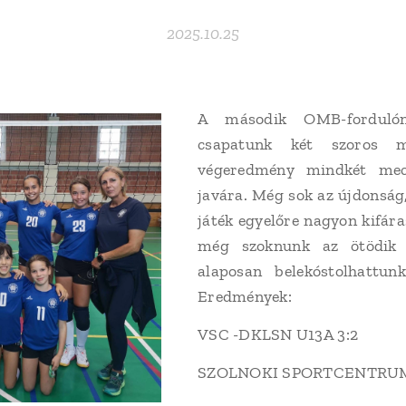
2025.10.25
A második OMB-forduló
csapatunk két szoros m
végeredmény mindkét mecc
javára. Még sok az újdonság
játék egyelőre nagyon kifára
még szoknunk az ötödik 
alaposan belekóstolhattunk
Eredmények:
VSC -DKLSN U13A 3:2
SZOLNOKI SPORTCENTRUM-