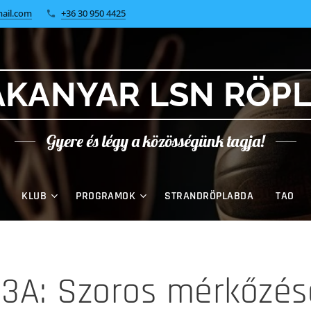
ail.com
+36 30 950 4425
KANYAR LSN RÖP
Gyere és légy a közösségünk tagja!
KLUB
PROGRAMOK
STRANDRÖPLABDA
TAO
13A: Szoros mérkőzés