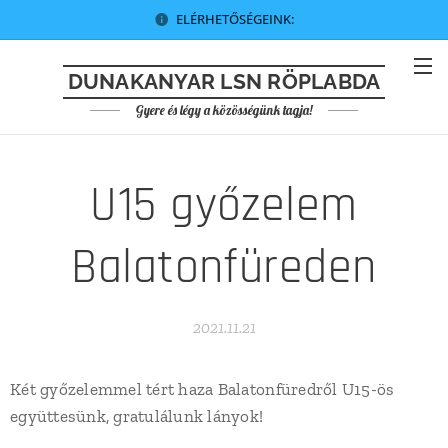
ELÉRHETŐSÉGEINK:
DUNAKANYAR LSN RÖPLABDA
Gyere és légy a közösségünk tagja!
U15 győzelem
Balatonfüreden
2021.11.21
Két győzelemmel tért haza Balatonfüredről U15-ös
együttesünk, gratulálunk lányok!