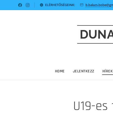
ELÉRHETŐSÉGEINK:
b.balazs.bobe@gm
DUNA
HOME
JELENTKEZZ
HÍREK
U19-es 