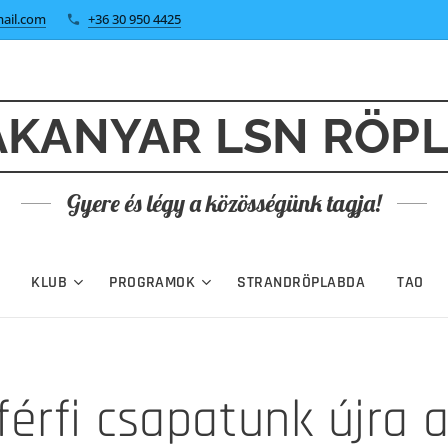
ail.com
+36 30 950 4425
KANYAR LSN RÖP
Gyere és légy a közösségünk tagja!
KLUB
PROGRAMOK
STRANDRÖPLABDA
TAO
férfi csapatunk újra 