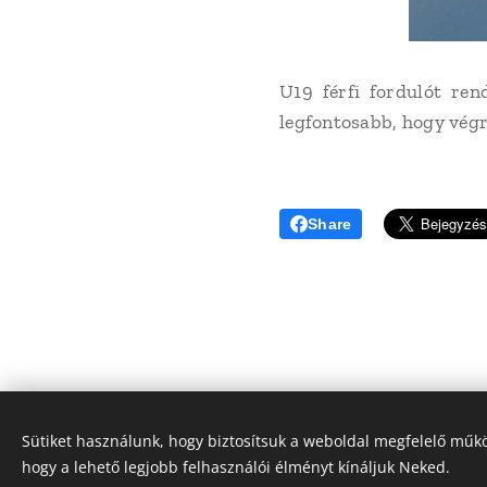
U19 férfi fordulót ren
legfontosabb, hogy végr
Share
Sütiket használunk, hogy biztosítsuk a weboldal megfelelő műkö
© 2022 
hogy a lehető legjobb felhasználói élményt kínáljuk Neked.