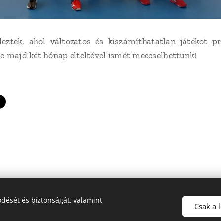
deztek, ahol változatos és kiszámíthatatlan játékot 
e majd két hónap elteltével ismét meccselhettünk!
dését és biztonságát, valamint
Dunakanyar LSN Röplabda | Minden jog fenntartva | Webdesign: Ádám Ép
Csak a 
Sütik