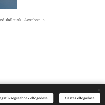
produkáltunk. Azonban a
ítő Kft.
legszükségesebbek elfogadása
Összes elfogadása