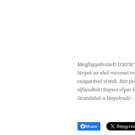
Megfogyatkozott U20"A" c
lányok az első meccset me
csapatával vívták. Bár pr
elfáradtak! Sajnos olyan 
Gratulálok a lányoknak!
-
Share