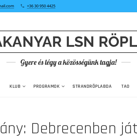
ail.com
+36 30 950 4425
KANYAR LSN RÖP
Gyere és légy a közösségünk tagja!
KLUB
PROGRAMOK
STRANDRÖPLABDA
TAO
ány: Debrecenben já