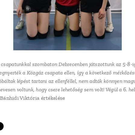
sapatunkkal szombaton Debrecenben játszottunk az 5-8-ig 
gnyerték a Közgáz csapata ellen, így a következő mérkőzést
óbáltak lépést tartani az ellenféllel, nem adták könnyen mag
kevesen voltunk, hogy csere lehetőség sem volt! Végül a 6. he
 Bánhidi Viktória értékelése