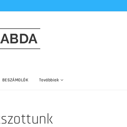
LABDA
BESZÁMOLÓK
Továbbiak
tszottunk