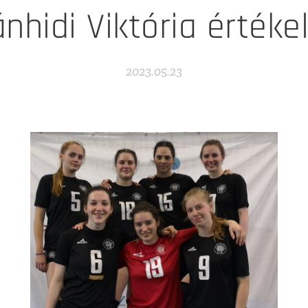
ánhidi Viktória értéke
2023.05.23