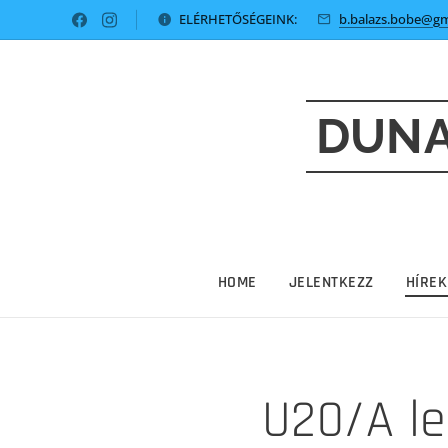
ELÉRHETŐSÉGEINK:
b.balazs.bobe@gm
DUNA
HOME
JELENTKEZZ
HÍREK
U20/A le