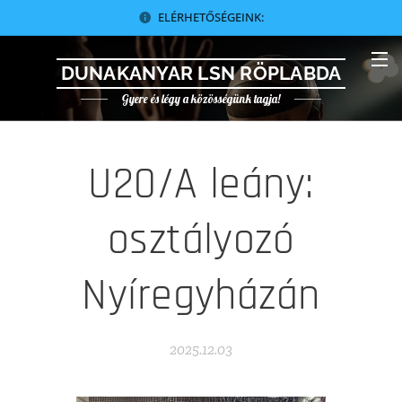
ELÉRHETŐSÉGEINK:
DUNAKANYAR LSN RÖPLABDA
Gyere és légy a közösségünk tagja!
U20/A leány:
osztályozó
Nyíregyházán
2025.12.03