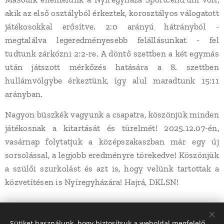
akik az első osztályból érkeztek, korosztályos válogatott
játékosokkal erősítve. 2:0 arányú hátrányból -
megtalálva legeredményesebb felállásunkat - fel
tudtunk zárkózni 2:2-re. A döntő szettben a két egymás
után játszott mérkőzés hatására a 8. szettben
hullámvölgybe érkeztünk, így alul maradtunk 15:11
arányban.
Nagyon büszkék vagyunk a csapatra, köszönjük minden
játékosnak a kitartását és türelmét! 2025.12.07-én,
vasárnap folytatjuk a középszakaszban már egy új
sorsolással, a legjobb eredményre törekedve! Köszönjük
a szülői szurkolást és azt is, hogy velünk tartottak a
közvetítésen is Nyíregyházára! Hajrá, DKLSN!
Share
Sütiket használunk, hogy biztosítsuk a weboldal megfelelő