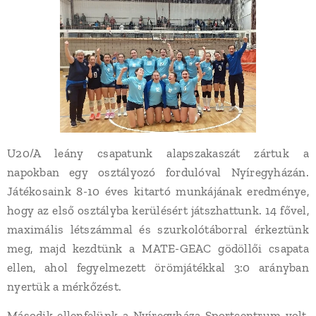
U20/A leány csapatunk alapszakaszát zártuk a
napokban egy osztályozó fordulóval Nyíregyházán.
Játékosaink 8-10 éves kitartó munkájának eredménye,
hogy az első osztályba kerülésért játszhattunk. 14 fővel,
maximális létszámmal és szurkolótáborral érkeztünk
meg, majd kezdtünk a MATE-GEAC gödöllői csapata
ellen, ahol fegyelmezett örömjátékkal 3:0 arányban
nyertük a mérkőzést.
Második ellenfelünk a Nyíregyháza Sportcentrum volt,