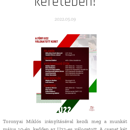
keretében!
2022.05.09
Toronyai Miklós irányításával kezdi meg a munkát
május 10-én, kedden az U22-es válogatott. A csapat két