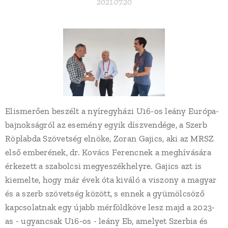
2021.07.20
Elismerően beszélt a nyíregyházi U16-os leány Európa-
bajnokságról az esemény egyik díszvendége, a Szerb
Röplabda Szövetség elnöke, Zoran Gajics, aki az MRSZ
első emberének, dr. Kovács Ferencnek a meghívására
érkezett a szabolcsi megyeszékhelyre. Gajics azt is
kiemelte, hogy már évek óta kiváló a viszony a magyar
és a szerb szövetség között, s ennek a gyümölcsöző
kapcsolatnak egy újabb mérföldköve lesz majd a 2023-
as - ugyancsak U16-os - leány Eb, amelyet Szerbia és