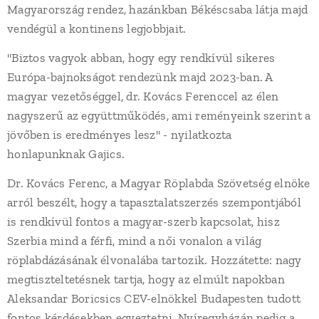
Magyarország rendez, hazánkban Békéscsaba látja majd
vendégül a kontinens legjobbjait.
"Biztos vagyok abban, hogy egy rendkívül sikeres
Európa-bajnokságot rendezünk majd 2023-ban. A
magyar vezetőséggel, dr. Kovács Ferenccel az élen
nagyszerű az együttműködés, ami reményeink szerint a
jövőben is eredményes lesz" - nyilatkozta
honlapunknak Gajics.
Dr. Kovács Ferenc, a Magyar Röplabda Szövetség elnöke
arról beszélt, hogy a tapasztalatszerzés szempontjából
is rendkívül fontos a magyar-szerb kapcsolat, hisz
Szerbia mind a férfi, mind a női vonalon a világ
röplabdázásának élvonalába tartozik. Hozzátette: nagy
megtiszteltetésnek tartja, hogy az elmúlt napokban
Aleksandar Boricsics CEV-elnökkel Budapesten tudott
fontos kérdésekben egyeztetni, Nyíregyházán pedig a