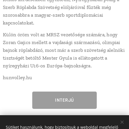
Szerb Röplabda Szövetség elöljáróival fűzték még
szorosabbra a magyar-szerb sportdiplomáciai
kapcsolatokat.
Külön öröm volt az MRSZ vezetősége számára, hogy
Zoran Gajics mellett a vajdasági származású, olimpiai
bajnok röplabdázó, most már a szerb szövetség alelnöki
tisztségét betöltő Mester Gyula is ellátogatott a
nyíregyházi U16-os Európa-bajnokságra.
hunvolley.hu
INTERJÚ
Share
Sütiket használunk, hogy biztosítsuk a weboldal megfelelő